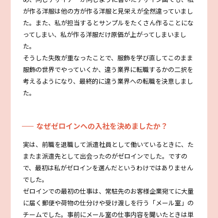
が作る洋服は他の方が作る洋服と見栄えが全然違っていまし
た。また、私が担当するとサンプルをたくさん作ることにな
ってしまい、私が作る洋服だけ原価が上がってしまいまし
た。
そうした失敗が重なったことで、服飾を学び直してこのまま
服飾の世界でやっていくか、違う業界に転職するかの二択を
考えるようになり、最終的に違う業界への転職を決意しまし
た。
なぜゼロインへの入社を決めましたか？
実は、前職を退職して派遣社員として働いているときに、た
またま派遣先として出会ったのがゼロインでした。ですの
で、最初は私がゼロインを選んだというわけではありません
でした。
ゼロインでの最初の仕事は、常駐先のお客様企業宛てに大量
に届く郵便や荷物の仕分けや受け渡しを行う「メール室」の
チームでした。事前にメール室の仕事内容を聞いたときは単