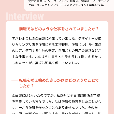
会社に常駐し、リーダーとして、総務部、営業部、マーケティン
グ部、メディカルアフェアーズ部のアシスタント業務を担当。
前職ではどのような仕事をされていましたか？
アパレル会社の企画部に所属していました。デザイナーが描
いたサンプル画を洋服にする工程管理、洋服につける付属品
の決定、使用する生地の選定、季節ごとの展示会運営などが
主な仕事です。このように言うとキラキラして聞こえるかも
しれませんが、実際は泥臭く働いていました。
転職を考え始めたきっかけはどのようなことで
したか？
企画部には6人いたのですが、私以外は全員服飾関係の学校
を卒業している方々でした。私は洋服の勉強をしたことがな
く、一から洋服を作ったこともありませんでした。そのた
め、同じデザイナーが同じように書いたデザイン画でも、私